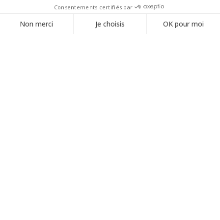
Créez une illustration unique pour
votre intérieur
Immortalisez vos lieux précieux
Transformez votre maison, café, ou commerce en œuvre
d’art. Je crée des illustrations personnalisées à partir de vos
photos, pour un souvenir unique, délicat et durable.